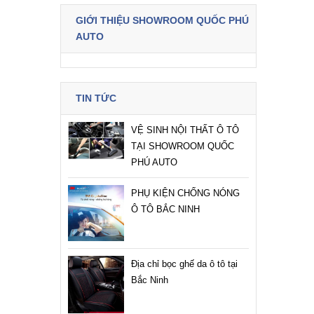
GIỚI THIỆU SHOWROOM QUỐC PHÚ
AUTO
TIN TỨC
VỆ SINH NỘI THẤT Ô TÔ
TẠI SHOWROOM QUỐC
PHÚ AUTO
PHỤ KIỆN CHỐNG NÓNG
Ô TÔ BẮC NINH
Địa chỉ bọc ghế da ô tô tại
Bắc Ninh