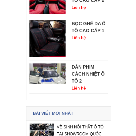
TÔ CAO CẤP 2
Liên hệ
BỌC GHẾ DA Ô
TÔ CAO CẤP 1
Liên hệ
DÁN PHIM
CÁCH NHIỆT Ô
TÔ 2
Liên hệ
BÀI VIẾT MỚI NHẤT
VỆ SINH NỘI THẤT Ô TÔ
TẠI SHOWROOM QUỐC