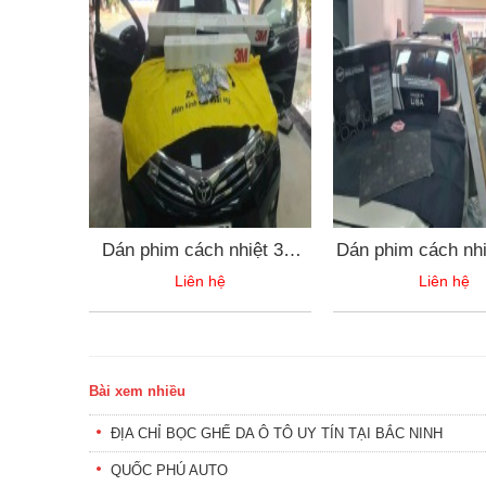
Dán phim cách nhiệt 3m
Dán phim cách nhiệ
cao cấp
Liên hệ
Liên hệ
Bài xem nhiều
ĐỊA CHỈ BỌC GHẾ DA Ô TÔ UY TÍN TẠI BẮC NINH
QUỐC PHÚ AUTO