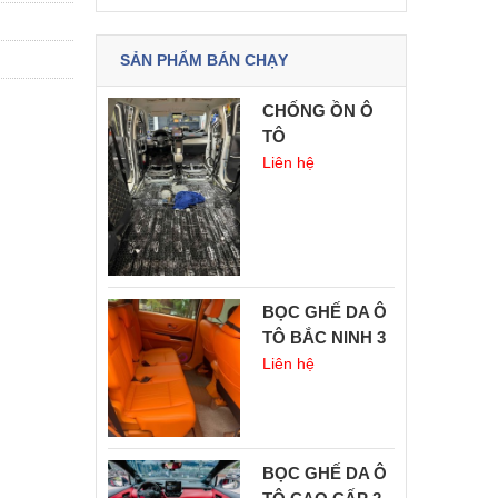
SẢN PHẨM BÁN CHẠY
CHỐNG ỒN Ô
TÔ
Liên hệ
BỌC GHẾ DA Ô
TÔ BẮC NINH 3
Liên hệ
BỌC GHẾ DA Ô