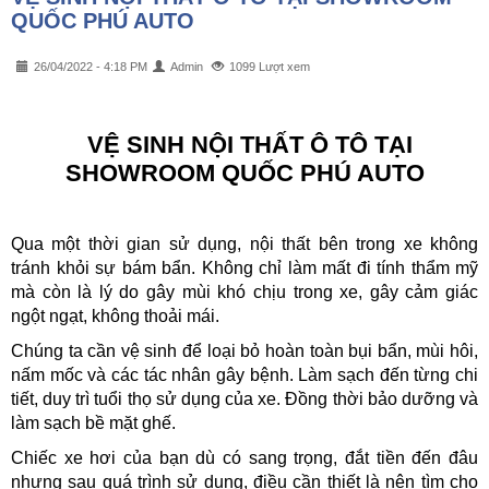
QUỐC PHÚ AUTO
26/04/2022 - 4:18 PM
Admin
1099 Lượt xem
VỆ SINH NỘI THẤT Ô TÔ TẠI
SHOWROOM QUỐC PHÚ AUTO
Qua một thời gian sử dụng, nội thất bên trong xe không
tránh khỏi sự bám bẩn. Không chỉ làm mất đi tính thẩm mỹ
mà còn là lý do gây mùi khó chịu trong xe, gây cảm giác
ngột ngạt, không thoải mái.
Chúng ta cần vệ sinh để loại bỏ hoàn toàn bụi bẩn, mùi hôi,
nấm mốc và các tác nhân gây bệnh. Làm sạch đến từng chi
tiết, duy trì tuổi thọ sử dụng của xe. Đồng thời bảo dưỡng và
làm sạch bề mặt ghế.
Chiếc xe hơi của bạn dù có sang trọng, đắt tiền đến đâu
nhưng sau quá trình sử dụng, điều cần thiết là nên tìm cho