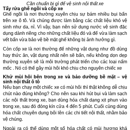
Cần chuẩn bị gì để vệ sinh nội thất xe
Tẩy rửa ghế ngồi và cốp xe
Ghế ngồi là nơi thường xuyên chịu sự bám nhiều bụi bẩn
trên xe ô tô. Và chúng được làm bằng các chất liệu khó vệ
sinh như da, nỉ. Vì vậy, bạn nên sử dụng nước vệ sinh đặc
dụng dành riêng cho những chất liệu đó và để vừa làm sạch
vết bẩn vừa bảo vệ bề mặt ghế không bị ảnh hưởng gì.
Còn cốp xe là nơi thường để những vật dụng như đồ dùng
hay thức ăn, vật dụng nhất nên sẽ bẩn, nếu không dọn dẹp
thường xuyên sẽ là môi trường phát triển cho các loại nấm
mốc . Nó có thể gây mùi hôi khó chịu cho nguyên chiếc xe
Khử mùi hôi bên trong xe và bảo dưỡng bề mặt – vệ
sinh nội thất ô tô
Nếu bạn chạy một chiếc xe có mùi hôi thì thật không dễ chịu
chút nào đúng không? Cho nên sau khi hút bụi và làm sạch
các nội thất trong xe, bạn dùng hóa chất dạng xịt phun vào
trong xe, sau đó đóng kín cửa 4 đến 5 phút. Cuối cùng dùng
hóa chất chuyên dụng bôi lên các chi tiết nội thất, nhằm bảo
vệ chúng.
Ngoài ra có thể dùng một số hóa chất có mùi hương khá