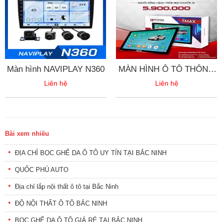
Màn hình NAVIPLAY N360
MÀN HÌNH Ô TÔ THÔNG
MINH BRAVIGOTMAX
Liên hệ
Liên hệ
Bài xem nhiều
ĐỊA CHỈ BỌC GHẾ DA Ô TÔ UY TÍN TẠI BẮC NINH
QUỐC PHÚ AUTO
Địa chỉ lắp nội thất ô tô tại Bắc Ninh
ĐỘ NỘI THẤT Ô TÔ BẮC NINH
BỌC GHẾ DA Ô TÔ GIÁ RẺ TẠI BẮC NINH