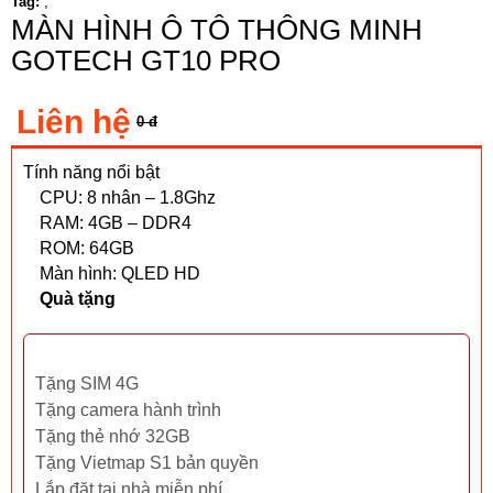
Tag:
,
MÀN HÌNH Ô TÔ THÔNG MINH
GOTECH GT10 PRO
Liên hệ
0 đ
Tính năng nổi bật
CPU: 8 nhân – 1.8Ghz
RAM: 4GB – DDR4
ROM: 64GB
Màn hình: QLED HD
Quà tặng
Tặng SIM 4G
Tặng camera hành trình
Tặng thẻ nhớ 32GB
Tặng Vietmap S1 bản quyền
Lắp đặt tại nhà miễn phí