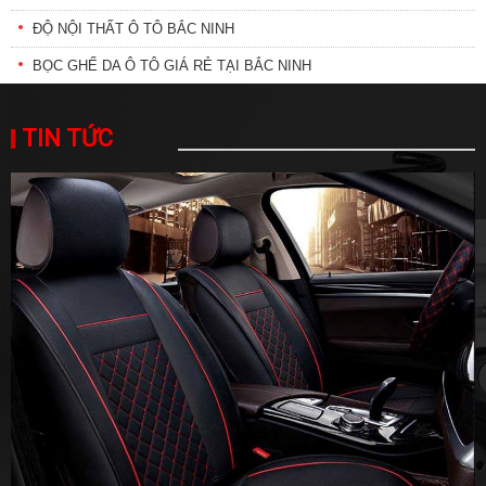
ĐỘ NỘI THẤT Ô TÔ BẮC NINH
BỌC GHẾ DA Ô TÔ GIÁ RẺ TẠI BẮC NINH
TIN TỨC