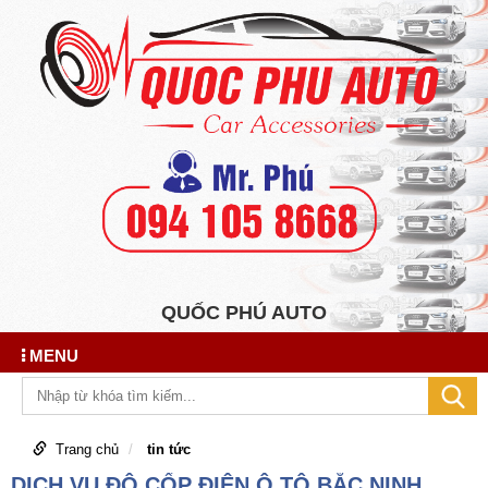
QUỐC PHÚ AUTO
MENU
Trang chủ
tin tức
DỊCH VỤ ĐỘ CỐP ĐIỆN Ô TÔ BẮC NINH