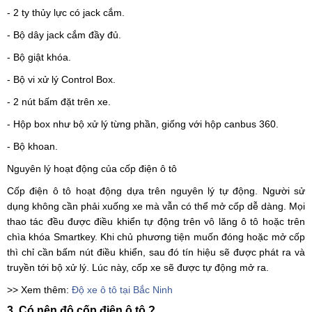
- 2 ty thủy lực có jack cắm.
- Bộ dây jack cắm đầy đủ.
- Bộ giật khóa.
- Bộ vi xử lý Control Box.
- 2 nút bấm đặt trên xe.
- Hộp box như bộ xử lý từng phần, giống với hộp canbus 360.
- Bộ khoan.
Nguyên lý hoạt động của cốp điện ô tô
Cốp điện ô tô hoạt động dựa trên nguyên lý tự động. Người sử
dụng không cần phải xuống xe mà vẫn có thể mở cốp dễ dàng. Mọi
thao tác đều được điều khiển tự động trên vô lăng ô tô hoặc trên
chìa khóa Smartkey. Khi chủ phương tiện muốn đóng hoặc mở cốp
thì chỉ cần bấm nút điều khiển, sau đó tín hiệu sẽ được phát ra và
truyền tới bộ xử lý. Lúc này, cốp xe sẽ được tự động mở ra.
>> Xem thêm:
Độ xe ô tô tại Bắc Ninh
3. Có nên độ cốp điện ô tô ?