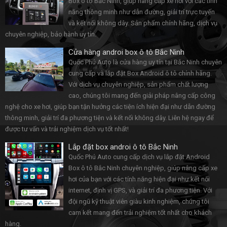
Box ô tô Bắc Ninh, giúp nâng cấp xe hơi với các tính
năng thông minh như dẫn đường, giải trí trực tuyến
và kết nối không dây. Sản phẩm chính hãng, dịch vụ
chuyên nghiệp, bảo hành uy tín.
Cửa hàng androi box ô tô Bắc Ninh
Quốc Phú Auto là cửa hàng uy tín tại Bắc Ninh chuyên
cung cấp và lắp đặt Box Android ô tô chính hãng.
Với dịch vụ chuyên nghiệp, sản phẩm chất lượng
cao, chúng tôi mang đến giải pháp nâng cấp công
nghệ cho xe hơi, giúp bạn tận hưởng các tiện ích hiện đại như dẫn đường
thông minh, giải trí đa phương tiện và kết nối không dây. Liên hệ ngay để
được tư vấn và trải nghiệm dịch vụ tốt nhất!
Lắp đặt box androi ô tô Bắc Ninh
Quốc Phú Auto cung cấp dịch vụ lắp đặt Android
Box ô tô Bắc Ninh chuyên nghiệp, giúp nâng cấp xe
hơi của bạn với các tính năng hiện đại như kết nối
internet, định vị GPS, và giải trí đa phương tiện. Với
đội ngũ kỹ thuật viên giàu kinh nghiệm, chúng tôi
cam kết mang đến trải nghiệm tốt nhất cho khách
hàng.