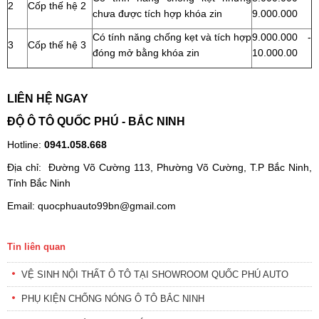
2
Cốp thế hệ 2
chưa được tích hợp khóa zin
9.000.000
Có tính năng chống kẹt và tích hợp
9.000.000 -
3
Cốp thế hệ 3
đóng mở bằng khóa zin
10.000.00
LIÊN HỆ NGAY
ĐỘ Ô TÔ QUỐC PHÚ - BẮC NINH
Hotline:
0941.058.668
Địa chỉ: Đường Võ Cường 113, Phường Võ Cường, T.P Bắc Ninh,
Tỉnh Bắc Ninh
Email: quocphuauto99bn@gmail.com
Tin liên quan
VỆ SINH NỘI THẤT Ô TÔ TẠI SHOWROOM QUỐC PHÚ AUTO
PHỤ KIỆN CHỐNG NÓNG Ô TÔ BẮC NINH