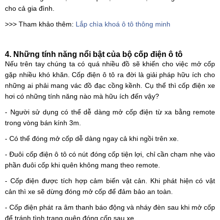
cho cả gia đình.
>>> Tham khảo thêm:
Lắp chìa khoá ô tô thông minh
4. Những tính năng nổi bật của bộ cốp điện ô tô
Nếu trên tay chúng ta có quá nhiều đồ sẽ khiến cho việc mở cốp
gặp nhiều khó khăn. Cốp điện ô tô ra đời là giải pháp hữu ích cho
những ai phải mang vác đồ đạc cồng kềnh. Cụ thể thì cốp điện xe
hơi có những tính năng nào mà hữu ích đến vậy?
- Người sử dụng có thể dễ dàng mở cốp điện từ xa bằng remote
trong vòng bán kính 3m.
- Có thể đóng mở cốp dễ dàng ngay cả khi ngồi trên xe.
- Đuôi cốp điện ô tô có nút đóng cốp tiện lợi, chỉ cần chạm nhẹ vào
phần đuôi cốp khi quên không mang theo remote.
- Cốp điện được tích hợp cảm biến vật cản. Khi phát hiện có vật
cản thì xe sẽ dừng đóng mở cốp để đảm bảo an toàn.
- Cốp điện phát ra âm thanh báo động và nháy đèn sau khi mở cốp
để tránh tình trạng quên đóng cốp sau xe.