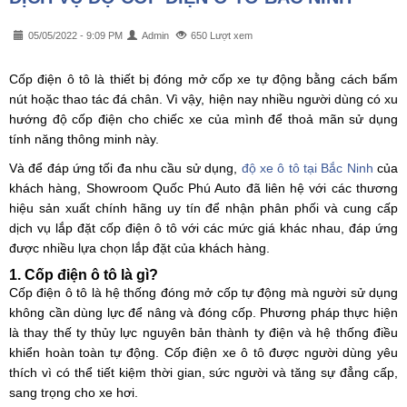
05/05/2022 - 9:09 PM
Admin
650 Lượt xem
Cốp điện ô tô là thiết bị đóng mở cốp xe tự động bằng cách bấm
nút hoặc thao tác đá chân. Vì vậy, hiện nay nhiều người dùng có xu
hướng độ cốp điện cho chiếc xe của mình để thoả mãn sử dụng
tính năng thông minh này.
Và để đáp ứng tối đa nhu cầu sử dụng,
độ xe ô tô tại Bắc Ninh
của
khách hàng, Showroom Quốc Phú Auto đã liên hệ với các thương
hiệu sản xuất chính hãng uy tín để nhận phân phối và cung cấp
dịch vụ lắp đặt cốp điện ô tô với các mức giá khác nhau, đáp ứng
được nhiều lựa chọn lắp đặt của khách hàng.
1. Cốp điện ô tô là gì?
Cốp điện ô tô là hệ thống đóng mở cốp tự động mà người sử dụng
không cần dùng lực để nâng và đóng cốp. Phương pháp thực hiện
là thay thế ty thủy lực nguyên bản thành ty điện và hệ thống điều
khiển hoàn toàn tự động. Cốp điện xe ô tô được người dùng yêu
thích vì có thể tiết kiệm thời gian, sức người và tăng sự đẳng cấp,
sang trọng cho xe hơi.