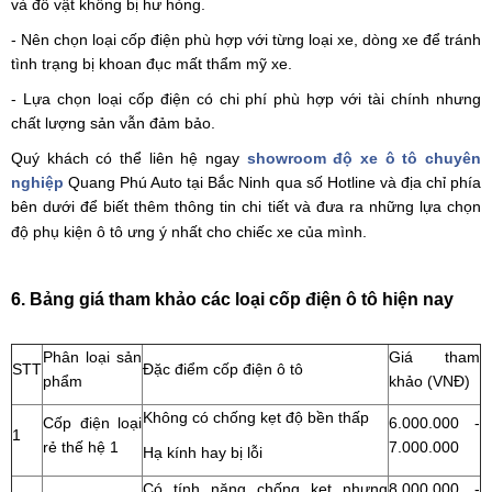
và đồ vật không bị hư hỏng.
- Nên chọn loại cốp điện phù hợp với từng loại xe, dòng xe để tránh
tình trạng bị khoan đục mất thẩm mỹ xe.
- Lựa chọn loại cốp điện có chi phí phù hợp với tài chính nhưng
chất lượng sản vẫn đảm bảo.
Quý khách có thể liên hệ ngay
showroom độ xe ô tô chuyên
nghiệp
Quang Phú Auto tại Bắc Ninh qua số Hotline và địa chỉ phía
bên dưới để biết thêm thông tin chi tiết và đưa ra những lựa chọn
độ phụ kiện ô tô ưng ý nhất cho chiếc xe của mình.
6. Bảng giá tham khảo các loại cốp điện ô tô hiện nay
Phân loại sản
Giá tham
STT
Đặc điểm cốp điện ô tô
phẩm
khảo (VNĐ)
Không có chống kẹt độ bền thấp
Cốp điện loại
6.000.000 -
1
rẻ thế hệ 1
7.000.000
Hạ kính hay bị lỗi
Có tính năng chống kẹt nhưng
8.000.000 -