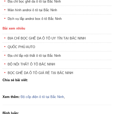
Địa chỉ bọc ghế da ô tô tại Bắc Ninh
Màn hình androi ô tô tại Bắc Ninh
Dịch vụ lắp androi box ô tô Bắc Ninh
Bài xem nhiều
ĐỊA CHỈ BỌC GHẾ DA Ô TÔ UY TÍN TẠI BẮC NINH
QUỐC PHÚ AUTO
Địa chỉ lắp nội thất ô tô tại Bắc Ninh
ĐỘ NỘI THẤT Ô TÔ BẮC NINH
BỌC GHẾ DA Ô TÔ GIÁ RẺ TẠI BẮC NINH
Chia sẻ bài viết:
Xem thêm:
Độ cốp điện ô tô tại Bắc Ninh
,
Bình luận: