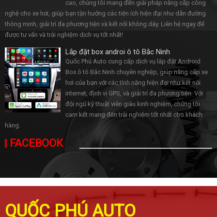
cao, chúng tôi mang đến giải pháp nâng cấp công
nghệ cho xe hơi, giúp bạn tận hưởng các tiện ích hiện đại như dẫn đường
thông minh, giải trí đa phương tiện và kết nối không dây. Liên hệ ngay để
được tư vấn và trải nghiệm dịch vụ tốt nhất!
Lắp đặt box androi ô tô Bắc Ninh
Quốc Phú Auto cung cấp dịch vụ lắp đặt Android
Box ô tô Bắc Ninh chuyên nghiệp, giúp nâng cấp xe
hơi của bạn với các tính năng hiện đại như kết nối
internet, định vị GPS, và giải trí đa phương tiện. Với
đội ngũ kỹ thuật viên giàu kinh nghiệm, chúng tôi
cam kết mang đến trải nghiệm tốt nhất cho khách
hàng.
FACEBOOK
QUỐC PHÚ AUTO