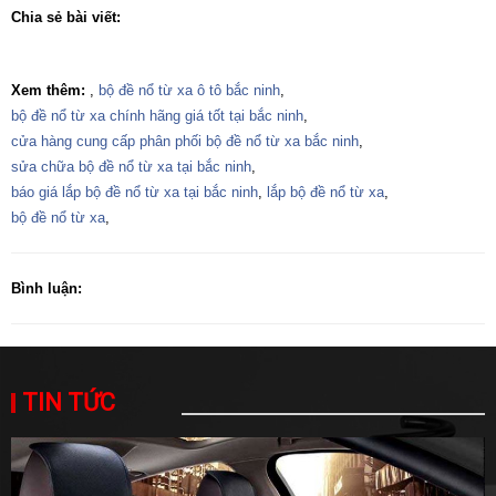
Chia sẻ bài viết:
Xem thêm:
,
bộ đề nổ từ xa ô tô bắc ninh
,
bộ đề nổ từ xa chính hãng giá tốt tại bắc ninh
,
cửa hàng cung cấp phân phối bộ đề nổ từ xa bắc ninh
,
sửa chữa bộ đề nổ từ xa tại bắc ninh
,
báo giá lắp bộ đề nổ từ xa tại bắc ninh
,
lắp bộ đề nổ từ xa
,
bộ đề nổ từ xa
,
Bình luận:
TIN TỨC