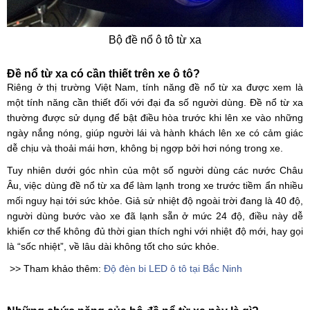
Bộ đề nổ ô tô từ xa
Đề nổ từ xa có cần thiết trên xe ô tô? ​
Riêng ở thị trường Việt Nam, tính năng đề nổ từ xa được xem là
một tính năng cần thiết đối với đại đa số người dùng. Đề nổ từ xa
thường được sử dụng để bật điều hòa trước khi lên xe vào những
ngày nắng nóng, giúp người lái và hành khách lên xe có cảm giác
dễ chịu và thoải mái hơn, không bị ngợp bởi hơi nóng trong xe.
Tuy nhiên dưới góc nhìn của một số người dùng các nước Châu
Âu, việc dùng đề nổ từ xa để làm lạnh trong xe trước tiềm ẩn nhiều
mối nguy hại tới sức khỏe. Giả sử nhiệt độ ngoài trời đang là 40 độ,
người dùng bước vào xe đã lạnh sẵn ở mức 24 độ, điều này dễ
khiến cơ thể không đủ thời gian thích nghi với nhiệt độ mới, hay gọi
là “sốc nhiệt”, về lâu dài không tốt cho sức khỏe.
>> Tham khảo thêm:
Độ đèn bi LED ô tô tại Bắc Ninh