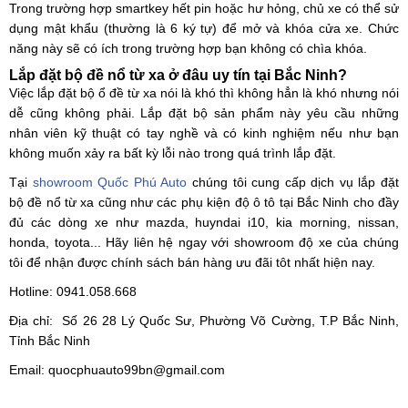
Trong trường hợp smartkey hết pin hoặc hư hỏng, chủ xe có thể sử
dụng mật khẩu (thường là 6 ký tự) để mở và khóa cửa xe. Chức
năng này sẽ có ích trong trường hợp bạn không có chìa khóa.
Lắp đặt bộ đề nổ từ xa ở đâu uy tín tại Bắc Ninh?
Việc lắp đặt bộ ổ đề từ xa nói là khó thì không hẳn là khó nhưng nói
dễ cũng không phải. Lắp đặt bộ sản phẩm này yêu cầu những
nhân viên kỹ thuật có tay nghề và có kinh nghiệm nếu như bạn
không muốn xảy ra bất kỳ lỗi nào trong quá trình lắp đặt.
Tại
showroom Quốc Phú Auto
chúng tôi cung cấp dịch vụ lắp đặt
bộ đề nổ từ xa cũng như các phụ kiện độ ô tô tại Bắc Ninh cho đầy
đủ các dòng xe như mazda, huyndai i10, kia morning, nissan,
honda, toyota... Hãy liên hệ ngay với showroom độ xe của chúng
tôi để nhận được chính sách bán hàng ưu đãi tôt nhất hiện nay.
Hotline: 0941.058.668
Địa chỉ: Số 26 28 Lý Quốc Sư, Phường Võ Cường, T.P Bắc Ninh,
Tỉnh Bắc Ninh
Email: quocphuauto99bn@gmail.com