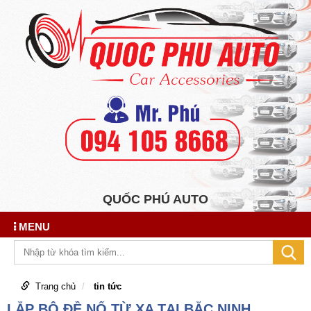
QUỐC PHÚ AUTO
MENU
Trang chủ
tin tức
LẮP BỘ ĐỀ NỔ TỪ XA TẠI BẮC NINH