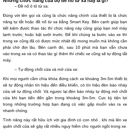
Những chức năng của bộ đề nổ từ xa này là gì?
– Đề nổ ô tô từ xa:
Đúng với tên gọi và cũng là chức năng chính của thiết bị là chức
năng tự tắt hoặc đề nổ từ
xa bằng Smart Key. Bên cạnh giúp bạn
tiết kiệm được thao tác thì chức năng này cũng giúp bạn mở máy
lạnh trước, hoặc bật sưởi trước. Để khi chúng ta bước vào xe thì
trong xe cũng đã có được mức nhiệt độ mong muốn mà không cần
phải chờ đợi lâu. Bên cạnh đó, sau 10 phút mà bạn vẫn chưa
vào
trong xe và có thao tác gì thêm thì chiếc xe cũng sẽ tự động tắt
máy.
– Tự động chốt cửa và mở cửa xe:
Khi mọi người cầm chìa khóa đứng cách xe khoảng 3m-5m thiết bị
sẽ tự động nhận tín hiệu đến điều khiển, có tín hiệu đèn báo nháy
cửa sẽ tự động chốt. Và ngược lại đèn báo nháy tự động mở chốt
cửa khi bạn tiến đến gần trong khoảng 3m-5m. Cực kỳ tiện lợi
trong những trường hợp bạn đang có việc gấp muốn vào ra xe
nhanh chóng.
Tính năng này rất hữu ích với gia đình có con nhỏ , khi mà lên xe
quên chốt cửa sẽ gây rất nhiều nguy hiểm cho người ngồi trong xe.