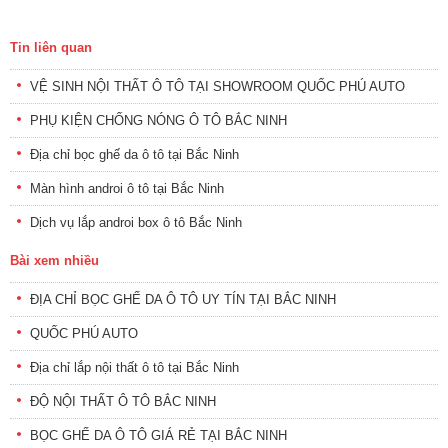
Tin liên quan
VỆ SINH NỘI THẤT Ô TÔ TẠI SHOWROOM QUỐC PHÚ AUTO
PHỤ KIỆN CHỐNG NÓNG Ô TÔ BẮC NINH
Địa chỉ bọc ghế da ô tô tại Bắc Ninh
Màn hình androi ô tô tại Bắc Ninh
Dịch vụ lắp androi box ô tô Bắc Ninh
Bài xem nhiều
ĐỊA CHỈ BỌC GHẾ DA Ô TÔ UY TÍN TẠI BẮC NINH
QUỐC PHÚ AUTO
Địa chỉ lắp nội thất ô tô tại Bắc Ninh
ĐỘ NỘI THẤT Ô TÔ BẮC NINH
BỌC GHẾ DA Ô TÔ GIÁ RẺ TẠI BẮC NINH