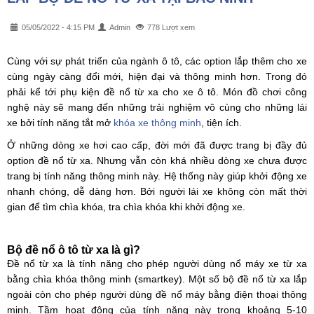
05/05/2022 - 4:15 PM
Admin
778 Lượt xem
Cùng với sự phát triển của ngành ô tô, các option lắp thêm cho xe
cùng ngày càng đổi mới, hiện đại và thông minh hơn. Trong đó
phải kể tới phụ kiện đề nổ từ xa cho xe ô tô. Món đồ chơi công
nghệ này sẽ mang đến những trải nghiệm vô cùng cho những lái
xe bởi tính năng tắt mở
khóa xe thông minh
, tiện ích.
Ở những dòng xe hơi cao cấp, đời mới đã được trang bị đầy đủ
option đề nổ từ xa. Nhưng vẫn còn khá nhiều dòng xe chưa được
trang bị tính năng thông minh này. Hệ thống này giúp khởi động xe
nhanh chóng, dễ dàng hơn. Bởi người lái xe không còn mất thời
gian để tìm chìa khóa, tra chìa khóa khi khởi động xe.
Bộ đề nổ ô tô từ xa là gì?​
Đề nổ từ xa là tính năng cho phép người dùng nổ máy xe từ xa
bằng chìa khóa thông minh (smartkey). Một số bộ đề nổ từ xa lắp
ngoài còn cho phép người dùng đề nổ máy bằng điện thoại thông
minh. Tầm hoạt động của tính năng này trong khoảng 5-10