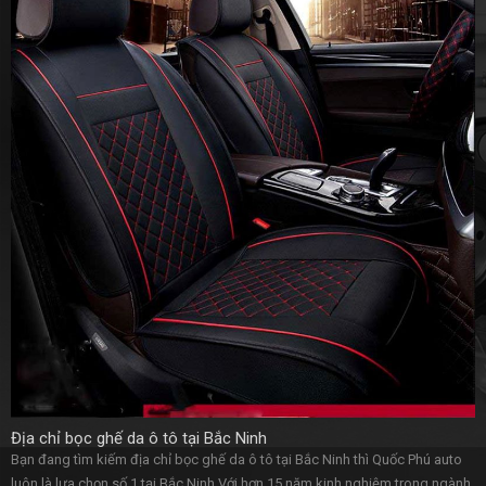
Địa chỉ bọc ghế da ô tô tại Bắc Ninh
Bạn đang tìm kiếm địa chỉ bọc ghế da ô tô tại Bắc Ninh thì Quốc Phú auto
luôn là lựa chọn số 1 tại Bắc Ninh,Với hơn 15 năm kinh nghiệm trong ngành