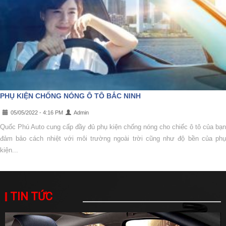
PHỤ KIỆN CHỐNG NÓNG Ô TÔ BẮC NINH
05/05/2022 - 4:16 PM
Admin
Quốc Phú Auto cung cấp đầy đủ phụ kiện chống nóng cho chiếc ô tô của bạn
đảm bảo cách nhiệt với môi trường ngoài trời cũng như độ bền của phụ
kiện...
TIN TỨC