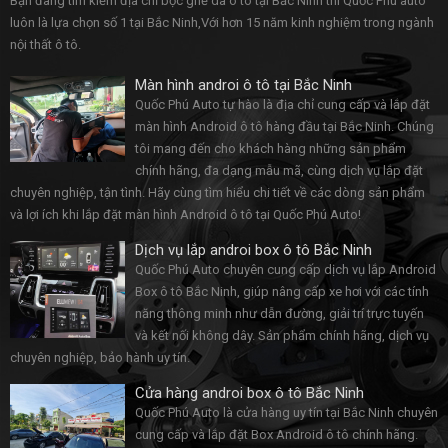
Bạn đang tìm kiếm địa chỉ bọc ghế da ô tô tại Bắc Ninh thì Quốc Phú auto
luôn là lựa chọn số 1 tại Bắc Ninh,Với hơn 15 năm kinh nghiệm trong ngành
nội thất ô tô.
Màn hình androi ô tô tại Bắc Ninh
Quốc Phú Auto tự hào là địa chỉ cung cấp và lắp đặt
màn hình Android ô tô hàng đầu tại Bắc Ninh. Chúng
tôi mang đến cho khách hàng những sản phẩm
chính hãng, đa dạng mẫu mã, cùng dịch vụ lắp đặt
chuyên nghiệp, tận tình. Hãy cùng tìm hiểu chi tiết về các dòng sản phẩm
và lợi ích khi lắp đặt màn hình Android ô tô tại Quốc Phú Auto!
Dịch vụ lắp androi box ô tô Bắc Ninh
Quốc Phú Auto chuyên cung cấp dịch vụ lắp Android
Box ô tô Bắc Ninh, giúp nâng cấp xe hơi với các tính
năng thông minh như dẫn đường, giải trí trực tuyến
và kết nối không dây. Sản phẩm chính hãng, dịch vụ
chuyên nghiệp, bảo hành uy tín.
Cửa hàng androi box ô tô Bắc Ninh
Quốc Phú Auto là cửa hàng uy tín tại Bắc Ninh chuyên
cung cấp và lắp đặt Box Android ô tô chính hãng.